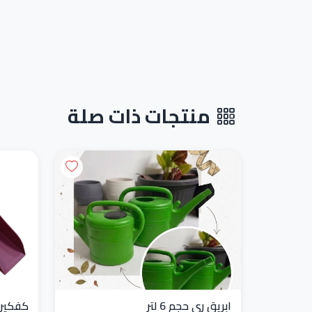
منتجات ذات صلة
ابريق ري حجم 6 لتر
كفكير