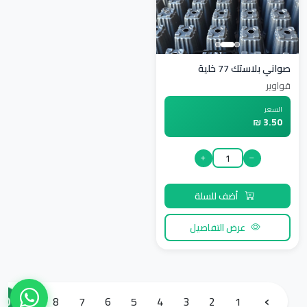
صواني بلاستك 77 خلية
قواوير
السعر
3.50 ₪
أضف للسلة
عرض التفاصيل
‹
10
9
8
7
6
5
4
3
2
1